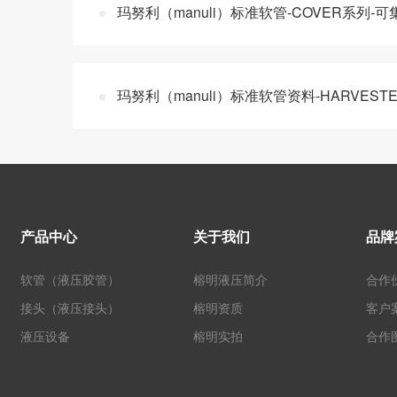
玛努利（manuli）标准软管-COVER系列-
玛努利（manuli）标准软管资料-HARVEST
产品中心
关于我们
品牌
软管（液压胶管）
榕明液压简介
合作
接头（液压接头）
榕明资质
客户
液压设备
榕明实拍
合作