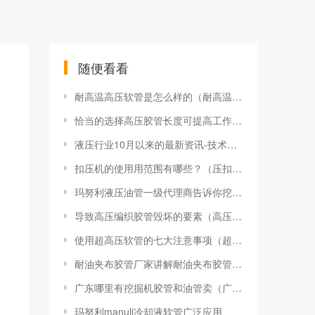
随便看看
耐高温高压软管是怎么样的（耐高温高压软管相关技术指标）
恰当的选择高压胶管长度可提高工作效率
液压行业10月以来的最新资讯-技术突破与市场动态新闻
扣压机的使用用范围有哪些？（压扣机使用方法）
玛努利液压油管一级代理商告诉你挖掘机盾构机使用的液压油管属于高压油管吗
导致高压编织胶管毁坏的要素（高压编织胶管出现破损的原因）
使用超高压软管的七大注意事项（超高压胶管使用过程中需要注意的问题）
耐油夹布胶管厂家讲解耐油夹布胶管的主要特点
广东哪里有挖掘机胶管和油管卖（广州液压油管总成定制）
玛努利manuli冷却液软管广泛应用