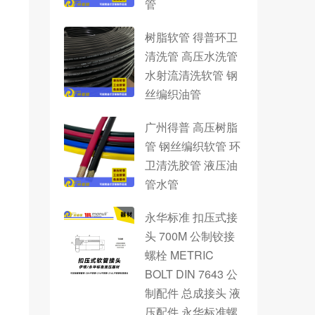
管
树脂软管 得普环卫
清洗管 高压水洗管
水射流清洗软管 钢
丝编织油管
广州得普 高压树脂
管 钢丝编织软管 环
卫清洗胶管 液压油
管水管
永华标准 扣压式接
头 700M 公制铰接
螺栓 METRIC
BOLT DIN 7643 公
制配件 总成接头 液
压配件 永华标准螺