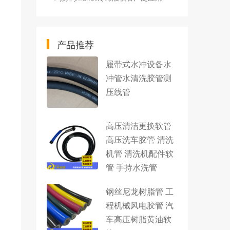
产品推荐
履带式水冲设备水
冲管水清洗胶管测
压线管
高压清洁更换软管
高压洗车胶管 清洗
机管 清洗机配件软
管 手持水洗管
钢丝尼龙树脂管 工
程机械风电胶管 汽
车高压树脂黄油软