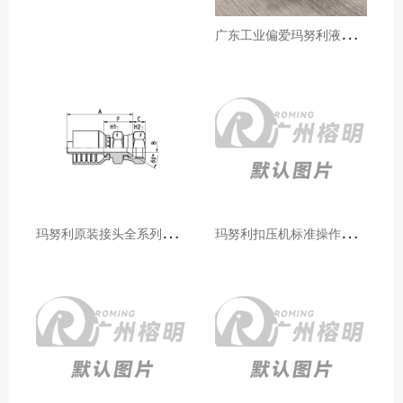
广
东工业偏爱玛努利液压产品的五大原因（代理深度分析）
玛
努利原装接头全系列型号解析：广州客户选型必备指南
玛
努利扣压机标准操作流程：广州代理手把手教学（新手也能学会）