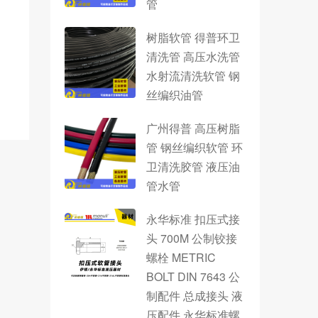
管
树脂软管 得普环卫
清洗管 高压水洗管
水射流清洗软管 钢
丝编织油管
广州得普 高压树脂
管 钢丝编织软管 环
卫清洗胶管 液压油
管水管
永华标准 扣压式接
头 700M 公制铰接
螺栓 METRIC
BOLT DIN 7643 公
制配件 总成接头 液
压配件 永华标准螺