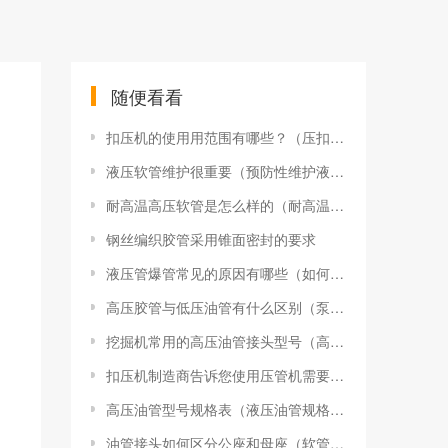
随便看看
扣压机的使用用范围有哪些？（压扣机使用方法）
液压软管维护很重要（预防性维护液压软管的好处）
耐高温高压软管是怎么样的（耐高温高压软管相关技术指标）
钢丝编织胶管采用锥面密封的要求
液压管爆管常见的原因有哪些（如何预防挖机液压油管爆管？）
高压胶管与低压油管有什么区别（泵管高压管和低压管区别）
挖掘机常用的高压油管接头型号（高压软管接头型号有哪些）
扣压机制造商告诉您使用压管机需要主要哪些事项
高压油管型号规格表（液压油管规格型号详解）
油管接头如何区分公座和母座（软管接头怎么区分公母）