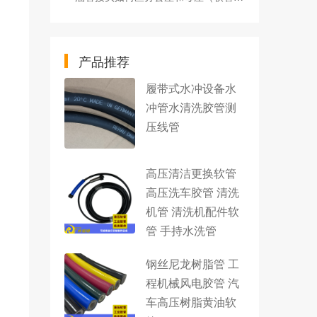
产品推荐
履带式水冲设备水
冲管水清洗胶管测
压线管
高压清洁更换软管
高压洗车胶管 清洗
机管 清洗机配件软
管 手持水洗管
钢丝尼龙树脂管 工
程机械风电胶管 汽
车高压树脂黄油软