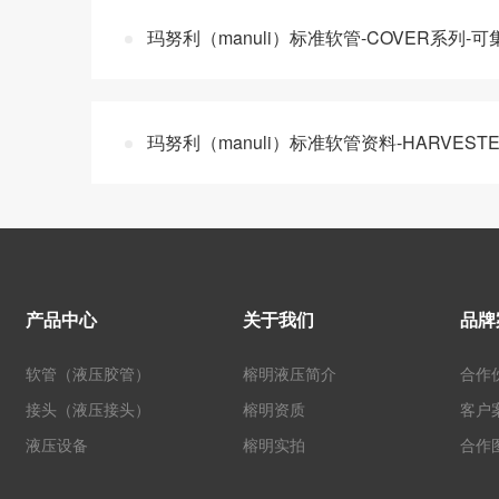
玛努利（manuli）标准软管-COVER系列-
玛努利（manuli）标准软管资料-HARVEST
产品中心
关于我们
品牌
软管（液压胶管）
榕明液压简介
合作
接头（液压接头）
榕明资质
客户
液压设备
榕明实拍
合作