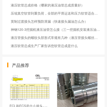
液压软管总成价格（哪家的液压油管总成质量好）
压缩真空软管到重负荷，全部的平滑运送和压力软管适合真空应用
英制过渡接头怎样预防泄漏（快速接头漏油怎么办）
神钢120-3挖掘机液压油管怎么接（三一挖掘机安装液压油管操作方法）
液压管接头的螺纹头部形式常规有几种（液压管接头螺丝种类有哪些）
液压软管总成生产厂家告诉您软管总成是什么
产品推荐
E
CL和ECS是什么接头，用于什么胶管或管件