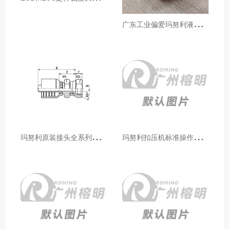
广
东工业偏爱玛努利液压产品的五大原因（代理深度分析）
玛
努利原装接头全系列型号解析：广州客户选型必备指南
玛
努利扣压机标准操作流程：广州代理手把手教学（新手也能学会）