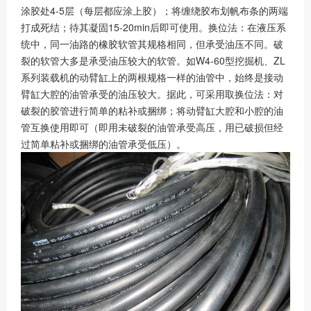
涂胶处4-5层（每层都应涂上胶）；将缠绕胶布划帆布条的两端
打成死结；待其凝固15-20min后即可使用。换位法：在液压系
统中，同一油路的橡胶软管其规格相同，但承受油压不同。破
裂的软管大多是承受油压较大的软管。如W4-60型挖掘机、ZL
系列装载机的动臂缸上的两根规格一样的油管中，始终是接动
臂缸大腔的油管承受的油压较大。据此，可采用取换位法：对
破裂的胶管进行简单的粘补或捆绑；将动臂缸大腔和小腔的油
管互换使用即可（即用未破裂的油管承受高压，用已破损但经
过简单粘补或捆绑的油管承受低压）。