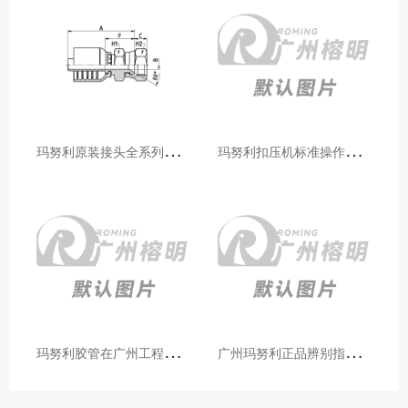
玛
努利原装接头全系列型号解析：广州客户选型必备指南
玛
努利扣压机标准操作流程：广州代理手把手教学（新手也能学会）
玛
努利胶管在广州工程机械领域的应用案例与效果分析
广
州玛努利正品辨别指南：如何区分原装 Manuli 胶管 / 接头 / 扣压机（代理专业版）