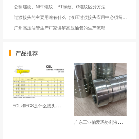
公制螺纹、NPT螺纹、PT螺纹、G螺纹区分方法
过渡接头的主要用途有什么（液压过渡接头应用中必须留意有哪些问题）
广州高压油管生产厂家讲解高压油管的生产流程
产品推荐
E
CL和ECS是什么接头，用于什么胶管或管件
广
东工业偏爱玛努利液压产品的五大原因（代理深度分析）