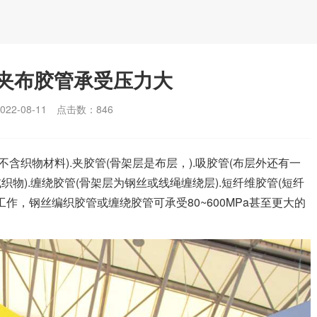
夹布胶管承受压力大
2-08-11
点击数：
846
含织物材料).夹胶管(骨架层是布层，).吸胶管(布层外还有一
织物).缠绕胶管(骨架层为钢丝或线绳缠绕层).短纤维胶管(短纤
作，钢丝编织胶管或缠绕胶管可承受80~600MPa甚至更大的