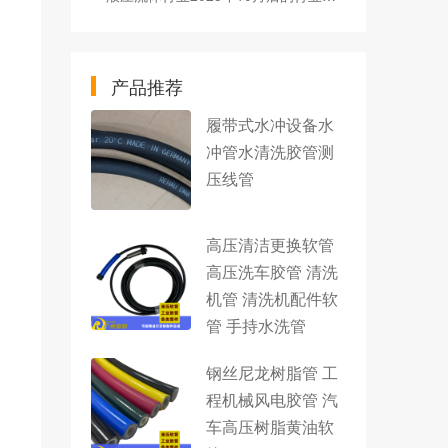
产品推荐
履带式水冲设备水
冲管水清洗胶管测
压线管
高压清洁更换软管
高压洗车胶管 清洗
机管 清洗机配件软
管 手持水洗管
钢丝尼龙树脂管 工
程机械风电胶管 汽
车高压树脂黄油软