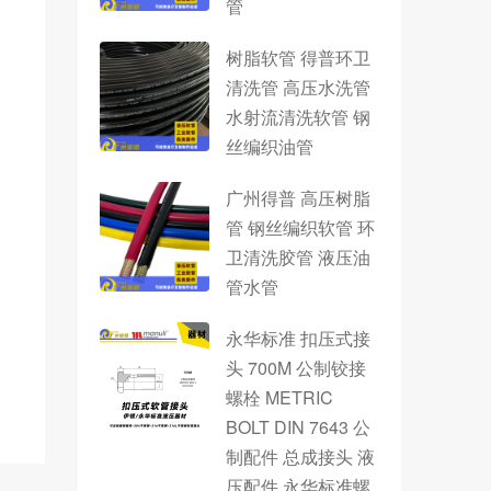
管
树脂软管 得普环卫
清洗管 高压水洗管
水射流清洗软管 钢
丝编织油管
广州得普 高压树脂
管 钢丝编织软管 环
卫清洗胶管 液压油
管水管
永华标准 扣压式接
头 700M 公制铰接
螺栓 METRIC
BOLT DIN 7643 公
制配件 总成接头 液
压配件 永华标准螺