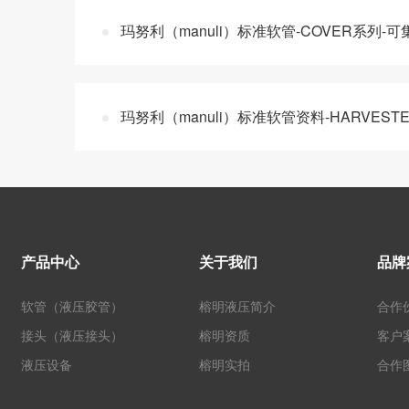
玛努利（manuli）标准软管-COVER系列-
玛努利（manuli）标准软管资料-HARVEST
产品中心
关于我们
品牌
软管（液压胶管）
榕明液压简介
合作
接头（液压接头）
榕明资质
客户
液压设备
榕明实拍
合作