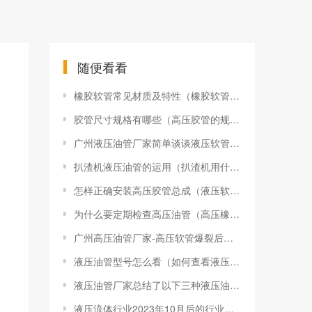
随便看看
橡胶软管常见材质及特性（橡胶软管是什么材质）
胶管尺寸规格有哪些（高压胶管的规格型号）
广州液压油管厂家简单谈谈液压软管的结构用途
扒渣机液压油管的运用（扒渣机用什么液压油管）
怎样正确安装高压胶管总成（液压软管总成怎样安装）
为什么要定期检查高压油管（高压橡胶油管故障原因及对策）
广州高压油管厂家-高压软管爆裂后怎样补救及需要注意的事项
液压油管型号怎么看（如何查看液压油管的参数）
液压油管厂家总结了以下三种液压油管使用不当的情况
液压流体行业2023年10月后的行业行情分析