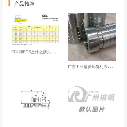
产品推荐
E
CL和ECS是什么接头，用于什么胶管或管件
广
东工业偏爱玛努利液压产品的五大原因（代理深度分析）