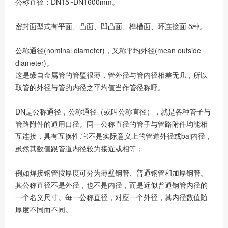
公称直径：DN15~DN1600mm。
密封面型式有平面、凸面、凹凸面、榫槽面、环连接面 5种。
公称通径(nominal diameter)，又称平均外径(mean outside
diameter)。
这是缘自金属管的管璧很薄，管外径与管内径相差无几，所以
取管的外径与管的内径之平均值当作管径称呼。
DN是公称通径，公称通径（或叫公称直径），就是各种管子与
管路附件的通用口径。同一公称直径的管子与管路附件均能相
互连接，具有互换性.它不是实际意义上的管道外径或bai内径，
虽然其数值跟管道内径较为接近或相等；
例如焊接钢管按厚度可分为薄壁钢管、普通钢管和加厚钢管。
其公称直径不是外径，也不是内径，而是近似普通钢管内径的
一个名义尺寸。每一公称直径，对应一个外径，其内径数值随
厚度不同而不同。