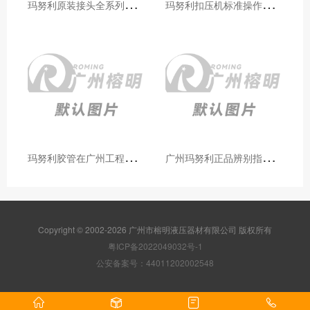
玛
努利原装接头全系列型号解析：广州客户选型必备指南
玛
努利扣压机标准操作流程：广州代理手把手教学（新手也能学会）
玛
努利胶管在广州工程机械领域的应用案例与效果分析
广
州玛努利正品辨别指南：如何区分原装 Manuli 胶管 / 接头 / 扣压机（代理专业版）
Copyright © 2002-2026 广州市榕明液压器材有限公司 版权所有
粤ICP备2022049032号-1
公安备案号：44011202002548