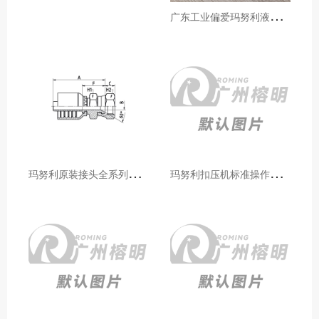
广
东工业偏爱玛努利液压产品的五大原因（代理深度分析）
玛
努利原装接头全系列型号解析：广州客户选型必备指南
玛
努利扣压机标准操作流程：广州代理手把手教学（新手也能学会）