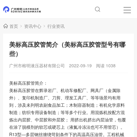
首页
资讯中心
行业资讯
美标高压胶管简介（美标高压胶管型号有哪
些）
广州市榕明液压器材有限公司
2022-09-19
阅读
1038
美标高压胶管简介：
美标高压胶管在辉录岩厂、机动车修配厂、网具厂（金属除
外）、复印机制造厂、刀剪、理发工具厂、等等场景均有用
到，涉及未列明农副食品加工；木制容器制造；有机化学原料
制造；纺织专用设备制造；等等多个行业。用混炼机按配方混
炼出内层胶、中层胶和外层胶； 用挤出机挤出内层油管，包覆
在涂了脱模剂的软芯或硬芯上（液氮冷冻法也可不用管芯）。
R13型—多层钢丝缠绕苛刻条件下的高温高压油管。工程机械