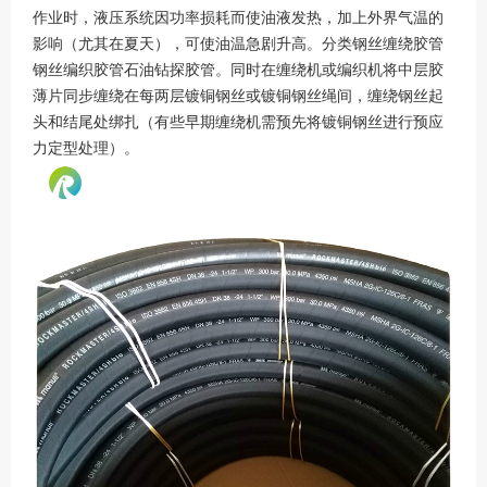
作业时，液压系统因功率损耗而使油液发热，加上外界气温的
影响（尤其在夏天），可使油温急剧升高。分类钢丝缠绕胶管
钢丝编织胶管石油钻探胶管。同时在缠绕机或编织机将中层胶
薄片同步缠绕在每两层镀铜钢丝或镀铜钢丝绳间，缠绕钢丝起
头和结尾处绑扎（有些早期缠绕机需预先将镀铜钢丝进行预应
力定型处理）。