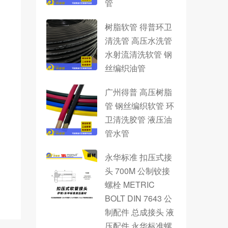
管
树脂软管 得普环卫
清洗管 高压水洗管
水射流清洗软管 钢
丝编织油管
广州得普 高压树脂
管 钢丝编织软管 环
卫清洗胶管 液压油
管水管
永华标准 扣压式接
头 700M 公制铰接
螺栓 METRIC
BOLT DIN 7643 公
制配件 总成接头 液
压配件 永华标准螺