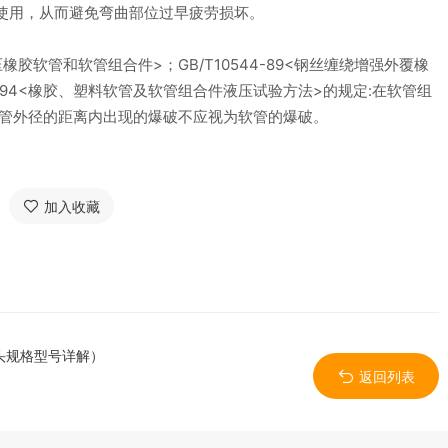
用，从而避免弯曲部位过早疲劳损坏。
橡胶软管和软管组合件>；GB/T10544-89<钢丝缠绕增强外覆橡
3-94<橡胶、塑料软管及软管组合件液压试验方法>的规定:在软管组
软管外径的距离内出现的爆破不应视为软管的爆破。
加入收藏
头规格型号详解）
返回列表