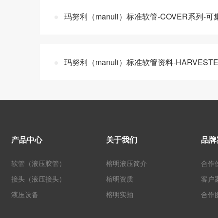
玛努利（manuli）标准软管-COVER系列-
玛努利（manuli）标准软管资料-HARVEST
产品中心
关于我们
品牌
软管（液压胶管）
榕明液压简介
合作
接头（液压接头）
榕明资质
客户
液压设备
榕明实拍
合作