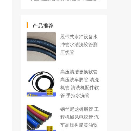
产品推荐
履带式水冲设备水
冲管水清洗胶管测
压线管
高压清洁更换软管
高压洗车胶管 清洗
机管 清洗机配件软
管 手持水洗管
钢丝尼龙树脂管 工
程机械风电胶管 汽
车高压树脂黄油软