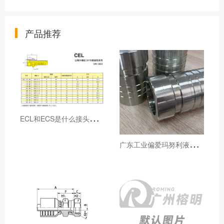
产品推荐
E
CL和ECS是什么接头，用于什么胶管或管件
广
东工业偏爱玛努利液压产品的五大原因（代理深度分析）