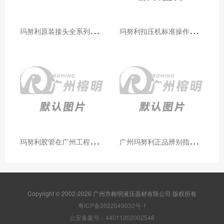
玛
努利原装接头全系列型号解析：广州客户选型必备指南
玛
努利扣压机标准操作流程：广州代理手把手教学（新手也能学会）
玛
努利胶管在广州工程机械领域的应用案例与效果分析
广
州玛努利正品辨别指南：如何区分原装 Manuli 胶管 / 接头 / 扣压机（代理专业版）
Copyright © 2002-2026 广州市榕明液压器材有限公司 版权所有
粤ICP备2022049032号-1
公安备案号：44011202002548