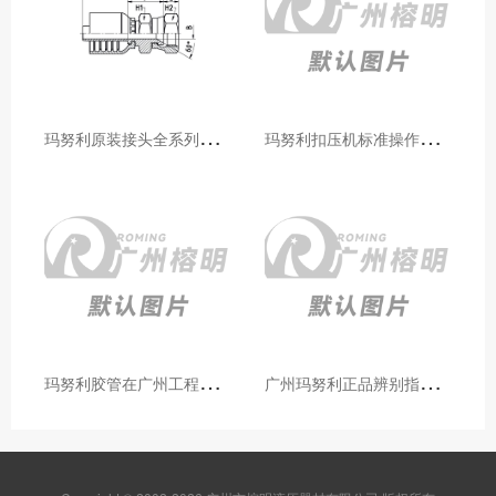
玛
努利原装接头全系列型号解析：广州客户选型必备指南
玛
努利扣压机标准操作流程：广州代理手把手教学（新手也能学会）
玛
努利胶管在广州工程机械领域的应用案例与效果分析
广
州玛努利正品辨别指南：如何区分原装 Manuli 胶管 / 接头 / 扣压机（代理专业版）