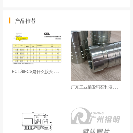
产品推荐
E
CL和ECS是什么接头，用于什么胶管或管件
广
东工业偏爱玛努利液压产品的五大原因（代理深度分析）