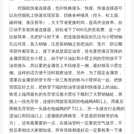
挖掘机快速连接器，也叫快换接头、快接。快速连接器可
以在挖掘机上快速实现安装、切换各种辅具（挖斗、松土器、
破碎锤、液压剪等），大大节省更换时间，提高作业效率。自
己动手安装快速连接器，轻松省下了600元的安装费。这一步
比较简单，先把铲斗卸下来，把连接器相应的孔位与小臂销轴
孔位对其，装入销轴，注意装销轴之前把油封、垫片、防尘圈
等部件都安装上。接下来就是固定油管，首先要把液压管路的
金属管固定在小臂上，由于铲斗油缸和小臂之间的空间放不下
油管接头，所以要把金属管上半段移至一侧，最好移至小臂左
侧。这样的话方便干活时观察油管。另外，为了固定金属管，
需要在金属管的管卡用一块三角形的铁与小臂焊在一起。把铁
管固定好之后，把铁管下端的软油管连接到快接器上的油缸。
铁管上端用最长的先导管沿着大臂往下顺到了大臂销轴处，再
接上一段先导管，连接到驾驶室底部的电磁阀AB口上。用最后
两根先导管的一头接在电磁阀的P T口上，另一头接在行走阀的
进油口和回油口上（是侧面的两根管，不是底部四根管的地
方）。还有最重要的一点，在接油管时一定要把空气放尽，不
然后果相信大家都知道。所有管路都接好后一定要检查一下液