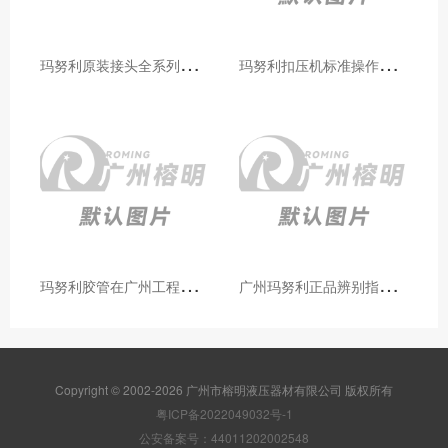
玛
努利原装接头全系列型号解析：广州客户选型必备指南
玛
努利扣压机标准操作流程：广州代理手把手教学（新手也能学会）
玛
努利胶管在广州工程机械领域的应用案例与效果分析
广
州玛努利正品辨别指南：如何区分原装 Manuli 胶管 / 接头 / 扣压机（代理专业版）
Copyright © 2002-2026 广州市榕明液压器材有限公司 版权所有
粤ICP备2022049032号-1
公安备案号：44011202002548