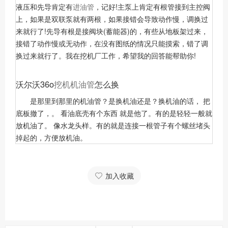
液压和先导肯定有
进油管
，记好!主泵上肯定有根管接到主控阀
上，如果是双联泵就有两根，如果接错会导致动作慢，调换过
来就行了!先导有根是接阀块(蓄能器)的，有些从地板架过来，
接错了动作慢或无动作，在没有图纸的情况只能摸索，错了调
换过来就行了。我在挖机厂工作，希望我的回答能帮助你!
沃尔沃36o
挖机机油管
怎么换
是那里到那里的机油管？是换机油还是？换机油的话， 把
底板撤了，。 看油底壳有个东西 就是他了。有的是轻轻一般就
放机油了。 像水龙头样。有的就是连接一根管子有个螺丝堵头
掉起的，方便放机油。
加入收藏