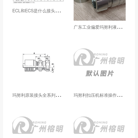
E
CL和ECS是什么接头，用于什么胶管或管件
广
东工业偏爱玛努利液压产品的五大原因（代理深度分析）
玛
努利原装接头全系列型号解析：广州客户选型必备指南
玛
努利扣压机标准操作流程：广州代理手把手教学（新手也能学会）