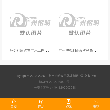
玛
努利胶管在广州工程机械领域的应用案例与效果分析
广
州玛努利正品辨别指南：如何区分原装 Manuli 胶管 / 接头 / 扣压机（代理专业版）
Copyright © 2002-2026 广州市榕明液压器材有限公司 版权所有
粤ICP备2022049032号-1
公安备案号：44011202002548
首页
产品
资讯
电话