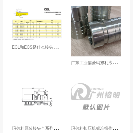
E
CL和ECS是什么接头，用于什么胶管或管件
广
东工业偏爱玛努利液压产品的五大原因（代理深度分析）
玛
努利原装接头全系列型号解析：广州客户选型必备指南
玛
努利扣压机标准操作流程：广州代理手把手教学（新手也能学会）