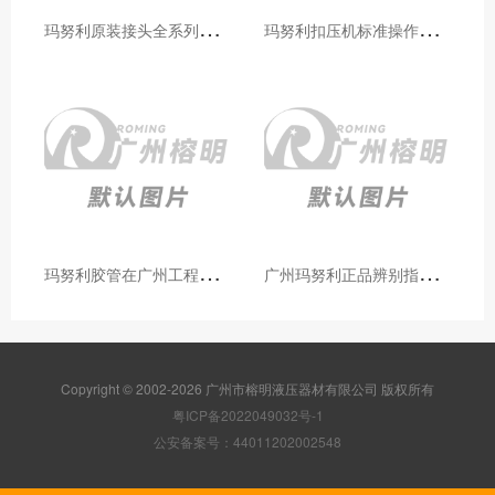
玛
努利原装接头全系列型号解析：广州客户选型必备指南
玛
努利扣压机标准操作流程：广州代理手把手教学（新手也能学会）
玛
努利胶管在广州工程机械领域的应用案例与效果分析
广
州玛努利正品辨别指南：如何区分原装 Manuli 胶管 / 接头 / 扣压机（代理专业版）
Copyright © 2002-2026 广州市榕明液压器材有限公司 版权所有
粤ICP备2022049032号-1
公安备案号：44011202002548