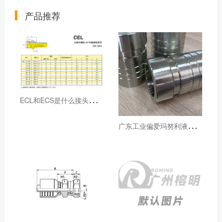
产品推荐
E
CL和ECS是什么接头，用于什么胶管或管件
广
东工业偏爱玛努利液压产品的五大原因（代理深度分析）