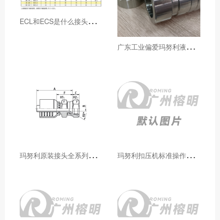
E
CL和ECS是什么接头，用于什么胶管或管件
广
东工业偏爱玛努利液压产品的五大原因（代理深度分析）
玛
努利原装接头全系列型号解析：广州客户选型必备指南
玛
努利扣压机标准操作流程：广州代理手把手教学（新手也能学会）