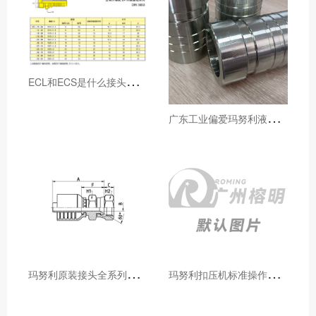
E
CL和ECS是什么接头，用于什么胶管或管件
广
东工业偏爱玛努利液压产品的五大原因（代理深度分析）
玛
努利原装接头全系列型号解析：广州客户选型必备指南
玛
努利扣压机标准操作流程：广州代理手把手教学（新手也能学会）