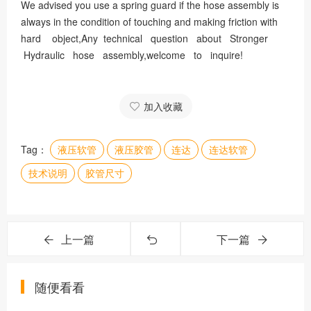
We advised you use a spring guard if the hose assembly is
always in the condition of touching and making friction with
hard object,Any technical question about Stronger
Hydraulic hose assembly,welcome to inquire!
加入收藏
Tag：
液压软管
液压胶管
连达
连达软管
技术说明
胶管尺寸
上一篇
下一篇
随便看看