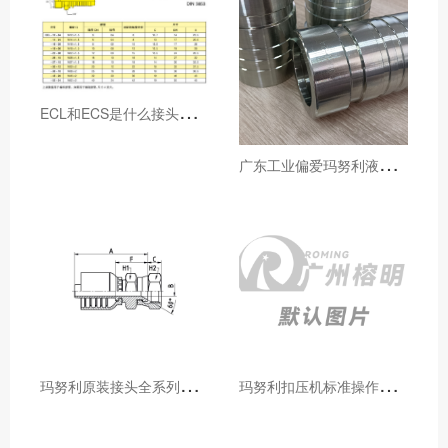
E
CL和ECS是什么接头，用于什么胶管或管件
广
东工业偏爱玛努利液压产品的五大原因（代理深度分析）
玛
努利原装接头全系列型号解析：广州客户选型必备指南
玛
努利扣压机标准操作流程：广州代理手把手教学（新手也能学会）