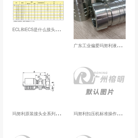
E
CL和ECS是什么接头，用于什么胶管或管件
广
东工业偏爱玛努利液压产品的五大原因（代理深度分析）
玛
努利原装接头全系列型号解析：广州客户选型必备指南
玛
努利扣压机标准操作流程：广州代理手把手教学（新手也能学会）