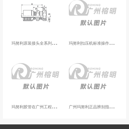
玛
努利原装接头全系列型号解析：广州客户选型必备指南
玛
努利扣压机标准操作流程：广州代理手把手教学（新手也能学会）
玛
努利胶管在广州工程机械领域的应用案例与效果分析
广
州玛努利正品辨别指南：如何区分原装 Manuli 胶管 / 接头 / 扣压机（代理专业版）