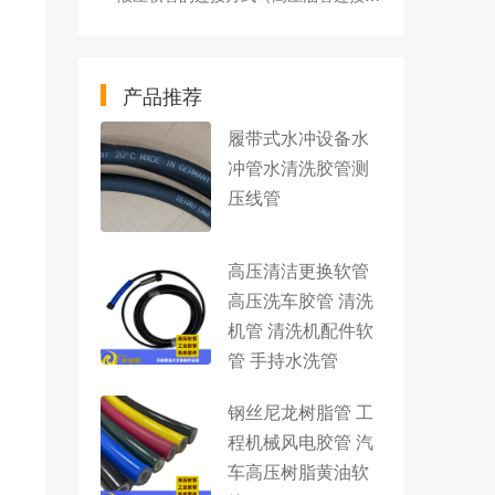
产品推荐
履带式水冲设备水
冲管水清洗胶管测
压线管
高压清洁更换软管
高压洗车胶管 清洗
机管 清洗机配件软
管 手持水洗管
钢丝尼龙树脂管 工
程机械风电胶管 汽
车高压树脂黄油软