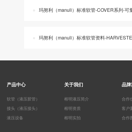
玛努利（manuli）标准软管-COVER系列-
玛努利（manuli）标准软管资料-HARVEST
产品中心
关于我们
品牌
软管（液压胶管）
榕明液压简介
合作
接头（液压接头）
榕明资质
客户
液压设备
榕明实拍
合作