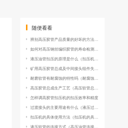
随便看看
辨别高压胶管产品质量的好坏的方法（高压钢丝缠绕胶管的质量如何区分）
如何对高压钢丝编织胶管的寿命检测（高压钢丝缠绕胶管规格标准）
液压油管扣压的原理是什么（扣压机是依靠什么原理实现扣压高压胶管接头的 ）
矿用高压胶管总成及中间接头组件失效七大原因
耐磨软管有耐腐蚀的特性吗（耐腐蚀软管厂家有哪些）
高压胶管总成生产工艺（高压软管总成污染及漏油危害）
怎样调高胶管扣压机的扣压效率和精度
过渡接头的主要用途有什么（液压过渡接头应用中必须留意有哪些问题）
扣压机的具体使用方法（扣压机的具体使用方法）
液压软管的连接方式（高压油管连接方式）