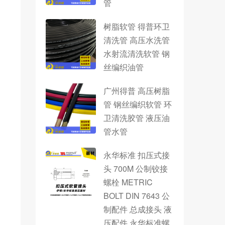
管
树脂软管 得普环卫
清洗管 高压水洗管
水射流清洗软管 钢
丝编织油管
广州得普 高压树脂
管 钢丝编织软管 环
卫清洗胶管 液压油
管水管
永华标准 扣压式接
头 700M 公制铰接
螺栓 METRIC
BOLT DIN 7643 公
制配件 总成接头 液
压配件 永华标准螺