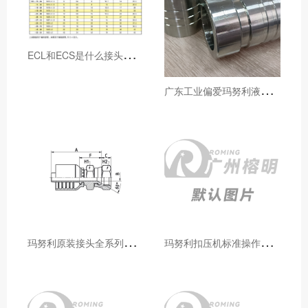
E
CL和ECS是什么接头，用于什么胶管或管件
广
东工业偏爱玛努利液压产品的五大原因（代理深度分析）
玛
努利原装接头全系列型号解析：广州客户选型必备指南
玛
努利扣压机标准操作流程：广州代理手把手教学（新手也能学会）