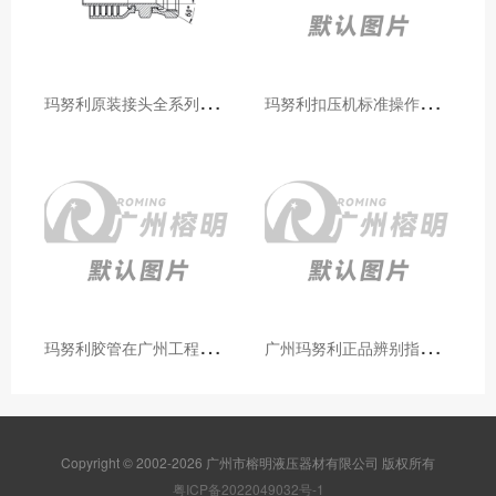
玛
努利原装接头全系列型号解析：广州客户选型必备指南
玛
努利扣压机标准操作流程：广州代理手把手教学（新手也能学会）
玛
努利胶管在广州工程机械领域的应用案例与效果分析
广
州玛努利正品辨别指南：如何区分原装 Manuli 胶管 / 接头 / 扣压机（代理专业版）
Copyright © 2002-2026 广州市榕明液压器材有限公司 版权所有
粤ICP备2022049032号-1