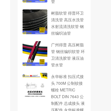
管
树脂软管 得普环卫
清洗管 高压水洗管
水射流清洗软管 钢
丝编织油管
广州得普 高压树脂
管 钢丝编织软管 环
卫清洗胶管 液压油
管水管
永华标准 扣压式接
头 700M 公制铰接
螺栓 METRIC
BOLT DIN 7643 公
制配件 总成接头 液
压配件 永华标准螺