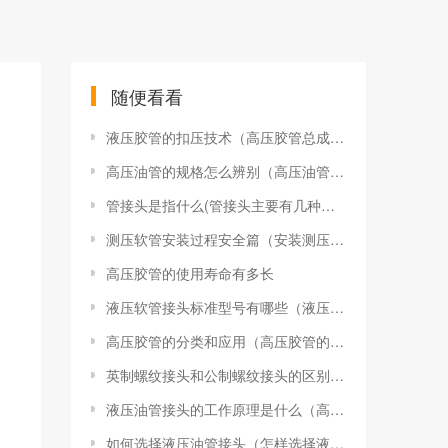
随便看看
液压胶管的扣压技术（高压胶管总成扣压技术要领）
高压油管的规格怎么辨别（高压油管规格型号怎样表示）
管接头是指什么(管接头主要有几种接头)
测压软管安装过程安全篇（安装测压软管​需要注意的6大事项）
高压胶管的使用寿命有多长
液压软管接头标准型号有哪些（液压软管接头标准型号）
高压胶管的分类和应用（高压胶管的选用）
英制螺纹接头和公制螺纹接头的区别（英制螺纹接头和公制螺纹接头哪个好）
液压油管接头的工作原理是什么（高压软管接头如何清洗）
如何选择液压油管接头（怎样选择液压油管接头型号尺寸）