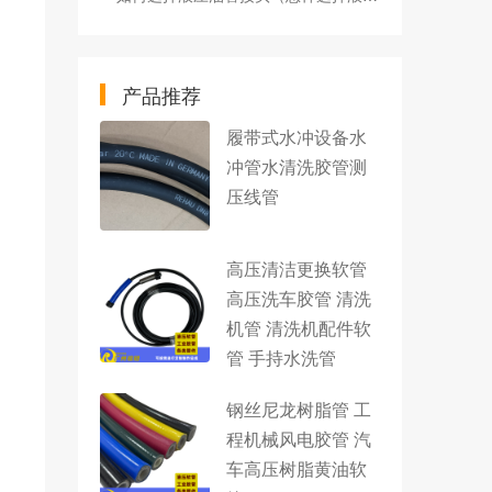
产品推荐
履带式水冲设备水
冲管水清洗胶管测
压线管
高压清洁更换软管
高压洗车胶管 清洗
机管 清洗机配件软
管 手持水洗管
钢丝尼龙树脂管 工
程机械风电胶管 汽
车高压树脂黄油软