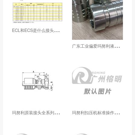
E
CL和ECS是什么接头，用于什么胶管或管件
广
东工业偏爱玛努利液压产品的五大原因（代理深度分析）
玛
努利原装接头全系列型号解析：广州客户选型必备指南
玛
努利扣压机标准操作流程：广州代理手把手教学（新手也能学会）