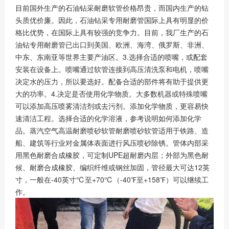
目前国外生产的石油钻采耐磨软管价格昂贵，而国内生产的钻
头质优价廉。因此，石油钻采专用耐磨管国际上具有明显的价
格比优势，在国际上具有较强的竞争力。目前，我厂生产的石
油钻专用耐磨管已出口到美国、欧洲、海湾、俄罗斯、非洲、
中东、东南亚等世界主要产油区。3.选择合适的喷嘴，或配套
安装在设备上。喷嘴通过软管连接到高压清洗泵和电机，喷嘴
决定水的压力，所以要选好。配备合适的部件将有助于提供更
大的功率。4.决定是否使用化学物质。大多数机器或特殊喷嘴
可以添加高压喷雾清洁剂或去污剂。添加化学物质，更容易快
速清洁工程。选择合适的化学溶液，参考说明如何添加化学
品。蒸汽空气高温耐磨喷砂软管耐磨喷砂软管适用于铁路、造
船、建筑等行业对金属体表面进行风压喷砂除锈。管体内部采
用黑色耐磨合成橡胶，可定制UPE超耐磨内层；外部为黑色耐
候、耐磨合成橡胶、编织纤维或钢丝加固，管径最大可达12英
寸，一般在-40英寸℃至+70℃（-40℉至+158℉）可以继续工
作。