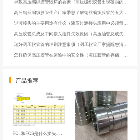
导致高压编织胶管毁坏的要素（高压编织胶管出现破损的原因）
高压钢丝编织胶管生产厂家带您了解钢丝编织胶管的五大特点
过渡接头的主要用途有什么（液压过渡接头应用中必须留意有哪些问题）
高压胶管总成及中间接头组件失效原因（高压油管总成失效的七大原因）
瑞好测压软管管的冲刷注意事项（测压软管厂家提醒您清洗软管的留神事宜）
怎样确保高压胶管在运输中的安全性（液压胶管的存储、运输安全）
产品推荐
E
CL和ECS是什么接头，用于什么胶管或管件