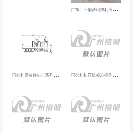
广
东工业偏爱玛努利液压产品的五大原因（代理深度分析）
玛
努利原装接头全系列型号解析：广州客户选型必备指南
玛
努利扣压机标准操作流程：广州代理手把手教学（新手也能学会）