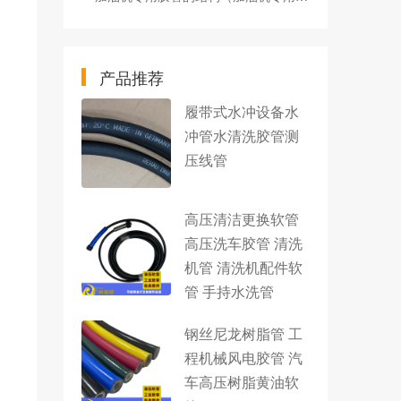
产品推荐
履带式水冲设备水
冲管水清洗胶管测
压线管
高压清洁更换软管
高压洗车胶管 清洗
机管 清洗机配件软
管 手持水洗管
钢丝尼龙树脂管 工
程机械风电胶管 汽
车高压树脂黄油软