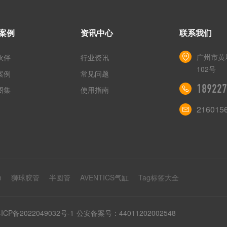
案例
资讯中心
联系我们
广州市黄
伙伴
行业资讯
102号
案例
常见问题
189227
图集
使用指南
216015
n
狮球胶管
半圆管
AVENTICS气缸
Tag标签大全
ICP备2022049032号-1
公安备案号：44011202002548