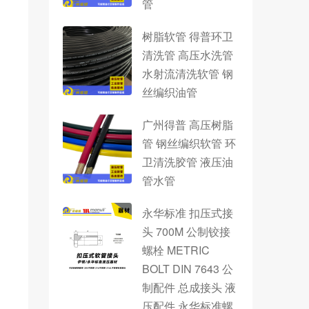
管
树脂软管 得普环卫
清洗管 高压水洗管
水射流清洗软管 钢
丝编织油管
广州得普 高压树脂
管 钢丝编织软管 环
卫清洗胶管 液压油
管水管
永华标准 扣压式接
头 700M 公制铰接
螺栓 METRIC
BOLT DIN 7643 公
制配件 总成接头 液
压配件 永华标准螺