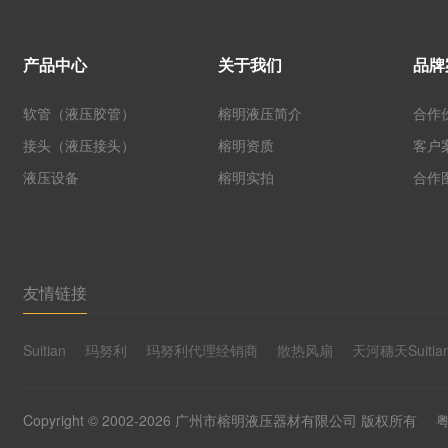
产品中心
关于我们
品牌
软管（液压胶管）
榕明液压简介
合作
接头（液压接头）
榕明资质
客户
液压设备
榕明实拍
合作
友情链接
Suitian
玛努利
玛努利代理经销商
散热风扇
天河穗天Suitia
Copyright © 2002-2026 广州市榕明液压器材有限公司 版权所有
粤