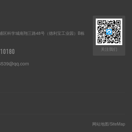
埔区科学城南翔三路48号（德利宝工业园）B栋
关注我们
10180
6539@qq.com
网站地图/SiteMap