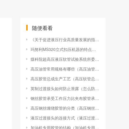
随便看看
《关于促进液压行业高质量发展的指导意见》的主要内容有哪些？
玛努利MS320立式扣压机器的特点（玛努利320扣压机最大扣压力是多少）
煤科院超高压液压软管试验系统所委托的100MPa液压软管安全性能验证完成
高压油管常用规格有哪些（高压油管常用规格有哪些型号）
高压胶管总成生产工艺（高压软管总成污染及漏油危害）
英制过渡接头如何防止泄露（怎么防止液压接头在接头处的泄漏）
钢丝胶管承受工作压力比夹布胶管承受压力大
高压钢丝缠绕胶管的分类（高压钢丝缠绕胶管的连接形式和锥形密封注意事项）
液压过渡接头的连接方式（液压过渡接头的安装方法）
加油机专用胶管的结构（加油机专用管的管管子）