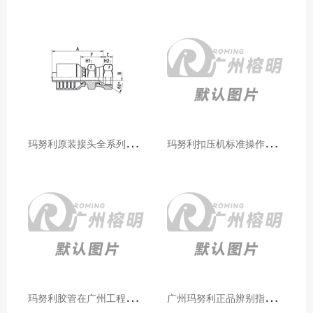
玛
努利原装接头全系列型号解析：广州客户选型必备指南
玛
努利扣压机标准操作流程：广州代理手把手教学（新手也能学会）
玛
努利胶管在广州工程机械领域的应用案例与效果分析
广
州玛努利正品辨别指南：如何区分原装 Manuli 胶管 / 接头 / 扣压机（代理专业版）