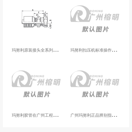
玛
努利原装接头全系列型号解析：广州客户选型必备指南
玛
努利扣压机标准操作流程：广州代理手把手教学（新手也能学会）
玛
努利胶管在广州工程机械领域的应用案例与效果分析
广
州玛努利正品辨别指南：如何区分原装 Manuli 胶管 / 接头 / 扣压机（代理专业版）