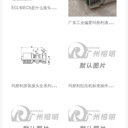
E
CL和ECS是什么接头，用于什么胶管或管件
广
东工业偏爱玛努利液压产品的五大原因（代理深度分析）
玛
努利原装接头全系列型号解析：广州客户选型必备指南
玛
努利扣压机标准操作流程：广州代理手把手教学（新手也能学会）