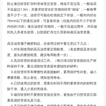
防止液压软管贮存时管体受压变形，堆垛不宜过高，一般垛高
不应超过1.5m；并要求软管在贮存期间经常“倒垛”，一般每季
度不少于一次。油管尽可能在松弛状态下存放，一般对内径在
76mm以下的液压油管，可盘卷存放（但盘内径应不小于软管
内径的15倍）液压油管贮存期间，一般不应超过两年，并应做
到先入库者先使用，以防因贮存过久而影响液压油管质量。
高压油管属于橡胶制品，在使用过程中要注意以下几点：
1.对长期使用的高压油管要定期检查。（表皮磨损及老化程
度、接头的磨损程度、建议每周检查一次）。
2.高压软管的表面清洁工作。（每日清洁软管表面的生产材
料保持干净。重点清除软管表面有腐蚀性的材料）
3.在软管经常和摩擦性表面接触时，要用保护性衬套。减小
摩擦系数，防止老化，增加使用寿命。
4.已经使用过的软管，需要长时间不用时要将管内的材料清
除干净。通入介质封闭保存。
5.储存软管时不要将软管放在室外。避免由于日照等其它因
素造成软管老化及污染。
6.高压软管不建议维修。发现隐患立即更换。避免造成意外