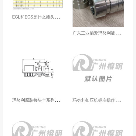
E
CL和ECS是什么接头，用于什么胶管或管件
广
东工业偏爱玛努利液压产品的五大原因（代理深度分析）
玛
努利原装接头全系列型号解析：广州客户选型必备指南
玛
努利扣压机标准操作流程：广州代理手把手教学（新手也能学会）