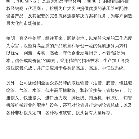
明”，“ROMING”）是意大利品牌玛努利（manuli）的经销国内授
权经销商（代理商）。榕明为广大客户提供优质的液压器材配件、
设备产品，及其配套的完备流体连接解决方案和服务，为客户创造
最大化的市场价值。
榕明一直坚持创新，继往开来，脚踏实地，以精益求精的工作态度
为宗旨，以坚持高品质的产品质量和争创一流的优质服务为方针，
以优先、创新、务实、高效、守信企业发展指导，本着“诚信为
本，信任成就价值”的原则，采用精准的扣压技术，生产加工各类
液压胶管总成，并广泛应用于各类超高压、高压、中低压系统。
另外，公司还经销全国众多品牌的液压软管（油管、胶管、钢丝缠
绕管、气管、水管、低中高压橡胶管）和软管接头（管接头）、过
渡接头、快速接头、进口压力表、测压线、扣压机、剥胶机、切管
机等机械行业的配件与设备，还可对软管进行定制软管总成，以及
各种非标接头定制，各种标准软管、接头备有大量库存。