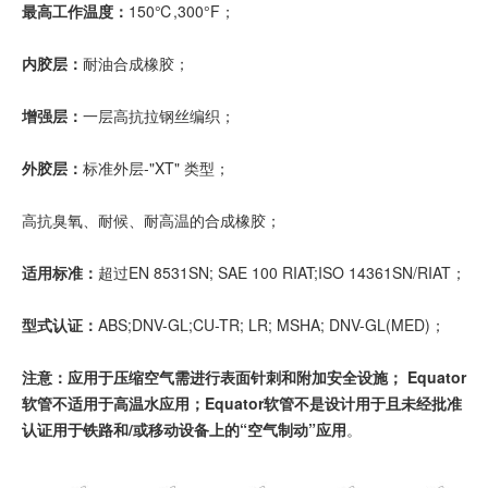
最高工作温度：
150℃,300°F；
内胶层：
耐油合成橡胶；
增强层：
一层高抗拉钢丝编织；
外胶层：
标准外层-"XT" 类型；
高抗臭氧、耐候、耐高温的合成橡胶；
适用标准：
超过EN 8531SN; SAE 100 RIAT;ISO 14361SN/RIAT；
型式认证：
ABS;DNV-GL;CU-TR; LR; MSHA; DNV-GL(MED)；
注意：应用于压缩空气需进行表面针刺和附加安全设施； Equator
软管不适用于高温水应用；Equator软管不是设计用于且未经批准
认证用于铁路和/或移动设备上的“空气制动”应用
。