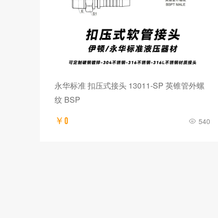
0°
永华标准 扣压式接头 13011-SP 英锥管外螺
纹 BSP
￥0
748
540