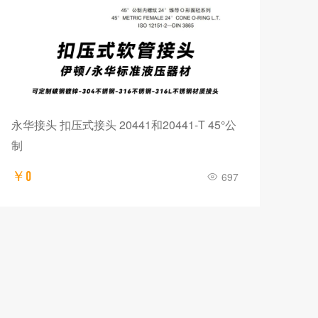
永华接头 扣压式接头 20441和20441-T 45°公
永华
制
￥0
￥0
697