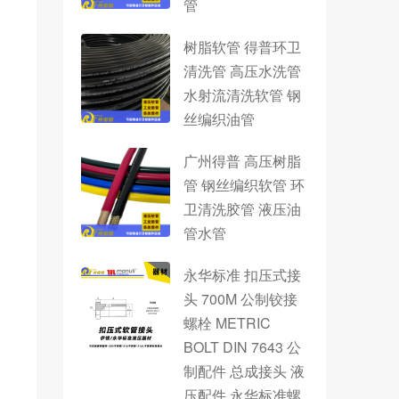
管
树脂软管 得普环卫
清洗管 高压水洗管
水射流清洗软管 钢
丝编织油管
广州得普 高压树脂
管 钢丝编织软管 环
卫清洗胶管 液压油
管水管
永华标准 扣压式接
头 700M 公制铰接
螺栓 METRIC
BOLT DIN 7643 公
制配件 总成接头 液
压配件 永华标准螺