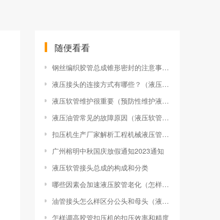
随便看看
钢丝编织胶管总成锥形密封的注意事项（软管接头的螺纹形式）
液压接头的连接方式有哪些？（液压管接头如何接）
液压软管维护很重要（预防性维护液压软管的好处）
液压油管常见的故障原因（液压软管三个常见的故障）
扣压机生产厂家解析工程机械液压管路系统故障原因
广州榕明中秋国庆放假通知2023通知
液压软管接头总成的构成和分类
哪些因素会加速液压胶管老化（怎样提升高低压油管的使用寿命）
油管接头怎么样区分公头和母头（液压软管接头的公头和母头的区别）
怎样调高胶管扣压机的扣压效率和精度