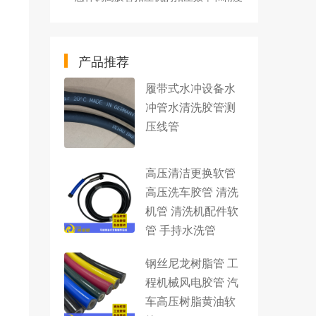
产品推荐
履带式水冲设备水
冲管水清洗胶管测
压线管
高压清洁更换软管
高压洗车胶管 清洗
机管 清洗机配件软
管 手持水洗管
钢丝尼龙树脂管 工
程机械风电胶管 汽
车高压树脂黄油软