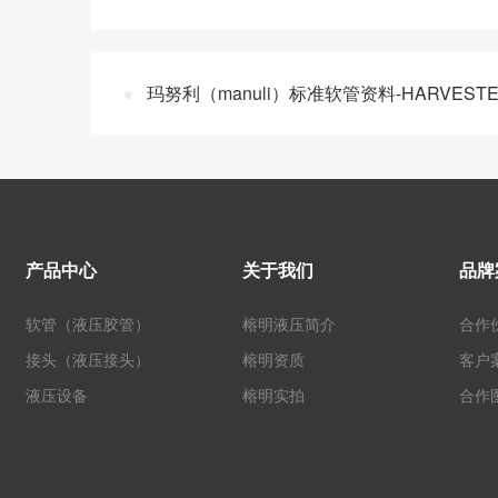
玛努利（manuli）标准软管资料-HARVEST
产品中心
关于我们
品牌
软管（液压胶管）
榕明液压简介
合作
接头（液压接头）
榕明资质
客户
液压设备
榕明实拍
合作