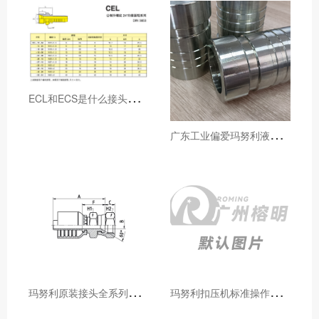
E
CL和ECS是什么接头，用于什么胶管或管件
广
东工业偏爱玛努利液压产品的五大原因（代理深度分析）
玛
努利原装接头全系列型号解析：广州客户选型必备指南
玛
努利扣压机标准操作流程：广州代理手把手教学（新手也能学会）