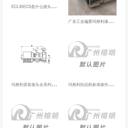
E
CL和ECS是什么接头，用于什么胶管或管件
广
东工业偏爱玛努利液压产品的五大原因（代理深度分析）
玛
努利原装接头全系列型号解析：广州客户选型必备指南
玛
努利扣压机标准操作流程：广州代理手把手教学（新手也能学会）