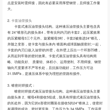
点是安装时需焊接，因此有必要采用厚壁钢管，且焊接工作量
大。
2.
卡套油管接头
卡套式液压油管接头结构。这种液压油管接头主要包含具
有 24°锥形孔的接头体4，带有尖利内刃的卡套2，起压紧效果
的压紧螺母3三个元件。旋紧螺母3时，卡套2被推进24°锥孔，
并随之变形，使卡套与接头体内 锥面构成球面触摸密封;一起，
卡套的内刃口嵌入油管l的外壁，在外壁上压出一个环形凹槽，
从而起到牢靠的密封效果。卡套式液压油管接头具有结构简
略、功能良好、 质量轻、体积小、运用便利、不用焊接、钢管
轴向尺度要求不严等长处，且抗振功能好，工作压力可达
31.5MPa，是液压体系中较为理想的管路衔接件。
3. 锥密封焊接式：
锥密封焊接式液压油管接头结构。这种液压油管接头主要
由接头体 2、螺母4和接收5组成，除具有焊接式液压油管接头
的长处外，因为它的o形密封圈装在接收5的24°锥体上，使密封
有调理的或许，密封更牢靠。工作压力为 34.5MPa，工作温度